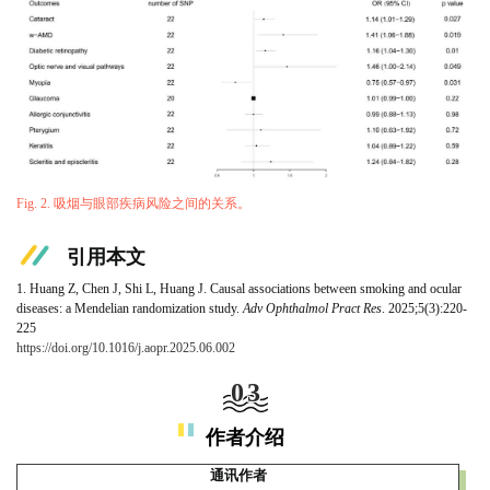
Fig. 2. 吸烟与眼部疾病风险之间的关系。
引用本文
1. Huang Z, Chen J, Shi L, Huang J. Causal associations between smoking and ocular
diseases: a Mendelian randomization study.
Adv Ophthalmol Pract Res
. 2025;5(3):220-
225
https://doi.org/10.1016/j.aopr.2025.06.002
03
作者介绍
通讯作者