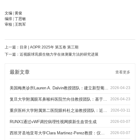
文编 | 黄俊
编排 | 丁思敏
审核 | 王凯军
上一篇：
目录 | AOPR 2025年 第五卷 第三期
下一篇：
近视眼球巩膜生物力学在体测量方法的研究进展
最新文章
查看更多
美国梅奥诊所Lauren A. Dalvin教授团队：建立新型葡萄膜黑色素细胞系，为攻克葡萄膜黑色素瘤提供关键“对照模型”
2026-04-23
复旦大学附属眼耳鼻喉科医院竺向佳教授团队：基于SS-OCTA的虹膜血管定量分析——近视性黄斑变性严重程度的潜在生物标志物
2026-04-23
重庆医科大学附属第二医院眼科杜之渝教授团队：近视人群眼参数对不同设备眼压测量值的影响及优化预测模型的建立
2026-03-11
RUNX1通过vWF调控病理性视网膜新生血管生成
2026-03-07
西班牙圣地亚哥大学Clara Martinez-Perez教授：仪器辅助的非散瞳与散瞳验光在儿童和年轻成人群体中的比较
2026-03-07