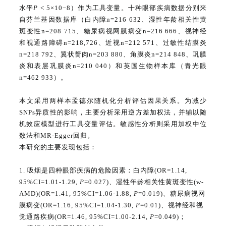
水平
P
< 5×10−8）作为工具变量。十种眼部疾病数据分别来
自芬兰基因数据库（白内障n=216 632、湿性年龄相关性黄
斑变性n=208 715、糖尿病视网膜病变n=216 666、视神经
和视通路障碍n=218,726、近视n=212 571、过敏性结膜炎
n=218 792、翼状胬肉n=203 880、角膜炎n=214 848、巩膜
炎和表层巩膜炎n=210 040）和英国生物样本库（青光眼
n=462 933）。
本文采用两样本孟德尔随机化分析评估因果关系。为减少
SNPs异质性的影响，主要分析采用逆方差加权法，并辅以随
机效应模型进行工具变量评估。敏感性分析则采用加权中位
数法和MR-Egger回归。
本研究的主要发现包括：
1. 吸烟是四种眼部疾病的危险因素：白内障(OR=1.14,
95%CI=1.01-1.29,
P
=0.027)、湿性年龄相关性黄斑变性(w-
AMD)(OR=1.41, 95%CI=1.06-1.88,
P
=0.019)、糖尿病视网
膜病变(OR=1.16, 95%CI=1.04-1.30,
P
=0.01)、视神经和视
觉通路疾病(OR=1.46, 95%CI=1.00-2.14,
P
=0.049)；