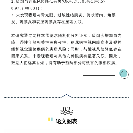
2. 吸烟与近视风险降低有关(OR=0.75, 95%CI=0.57
0.97,
P
=0.031)；
3. 未发现吸烟与青光眼、过敏性结膜炎、翼状胬肉、角膜
炎、巩膜炎和表层巩膜炎存在显著关联。
本研究通过两样本孟德尔随机化分析证实：吸烟会增加白内
障、湿性年龄相关性黄斑变性、糖尿病性视网膜病变及视神
经和视觉通路疾病的患病风险；同时，与近视风险降低存在
因果关系。未发现吸烟与其他几种眼病有显著关联。因此，
鼓励人们远离香烟，将有助于预防部分可致盲的眼部疾病。
02
论文图表