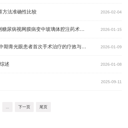
算方法准确性比较
2026-02-04
约翰・霍普金斯大学Yannis M. Paulus教授：基于超广角血管造影生物标志物预测糖尿病视网膜病变中玻璃体腔注药术治疗反应
2026-01-15
中山大学中山眼科中心林明楷教授、左成果教授团队：超声睫状体成形术作为早中期青光眼患者首次手术治疗的疗效与安全性研究
2026-01-09
统综述
2026-01-08
2025-09-11
...
下一页
尾页