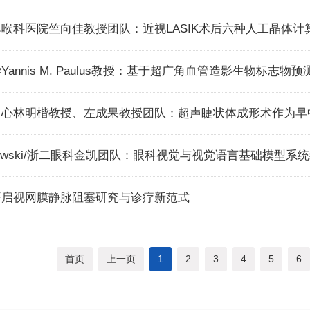
喉科医院竺向佳教授团队：近视LASIK术后六种人工晶体计
rzybowski/浙二眼科金凯团队：眼科视觉与视觉语言基础模型系
开启视网膜静脉阻塞研究与诊疗新范式
首页
上一页
1
2
3
4
5
6