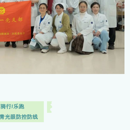
骑行/乐跑
光眼防控防线