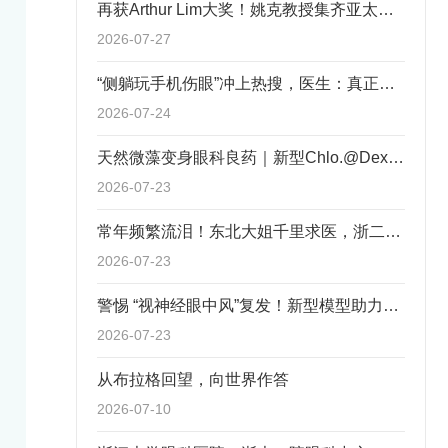
再获Arthur Lim大奖！姚克教授集齐亚太眼科三项顶级学术荣誉
2026-07-27
“侧躺玩手机伤眼”冲上热搜，医生：真正需要警惕的是它！
2026-07-24
天然微藻变身眼科良药｜新型Chlo.@Dex凝胶实现MGD脂质补充+腺体修复双重治疗
2026-07-23
常年频繁流泪！东北大姐千里求医，浙二眼科微创技术精准根治
2026-07-23
警惕 “视神经眼中风”复发！新型模型助力精准风险预警
2026-07-23
从布拉格回望，向世界作答
2026-07-10