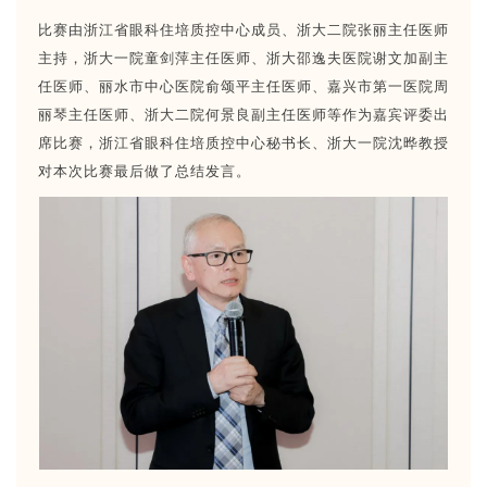
比赛由浙江省眼科住培质控中心成员、浙大二院张丽主任医师
主持，浙大一院童剑萍主任医师、浙大邵逸夫医院谢文加副主
任医师、丽水市中心医院俞颂平主任医师、嘉兴市第一医院周
丽琴主任医师、浙大二院何景良副主任医师等作为嘉宾评委出
席比赛，浙江省眼科住培质控中心秘书长、浙大一院沈晔教授
对本次比赛最后做了总结发言。